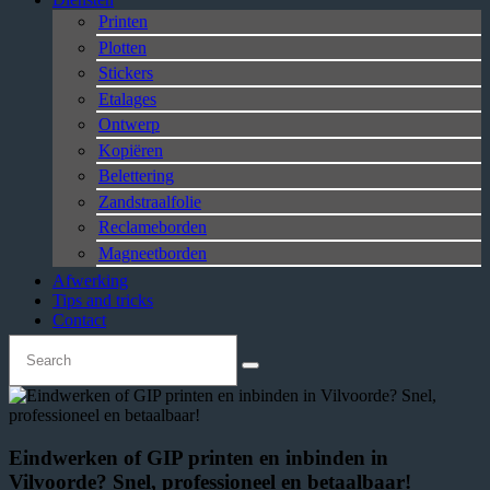
Printen
Plotten
Stickers
Etalages
Ontwerp
Kopiëren
Belettering
Zandstraalfolie
Reclameborden
Magneetborden
Afwerking
Tips and tricks
Contact
Eindwerken of GIP printen en inbinden in
Vilvoorde? Snel, professioneel en betaalbaar!