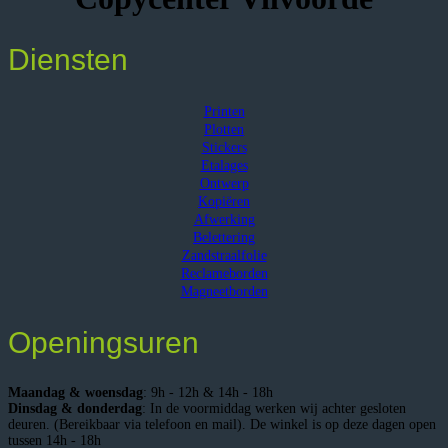
Diensten
Printen
Plotten
Stickers
Etalages
Ontwerp
Kopiëren
Afwerking
Belettering
Zandstraalfolie
Reclameborden
Magneetborden
Openingsuren
Maandag & woensdag
: 9h - 12h & 14h - 18h
Dinsdag & donderdag
: In de voormiddag werken wij achter gesloten
deuren. (Bereikbaar via telefoon en mail). De winkel is op deze dagen open
tussen 14h - 18h