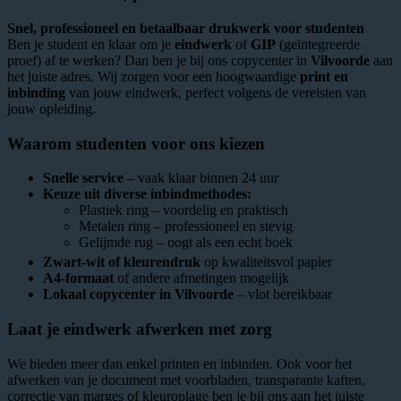
Snel, professioneel en betaalbaar drukwerk voor studenten
Ben je student en klaar om je
eindwerk
of
GIP
(geïntegreerde
proef) af te werken? Dan ben je bij ons copycenter in
Vilvoorde
aan
het juiste adres. Wij zorgen voor een hoogwaardige
print en
inbinding
van jouw eindwerk, perfect volgens de vereisten van
jouw opleiding.
Waarom studenten voor ons kiezen
Snelle service
– vaak klaar binnen 24 uur
Keuze uit diverse inbindmethodes:
Plastiek ring – voordelig en praktisch
Metalen ring – professioneel en stevig
Gelijmde rug – oogt als een echt boek
Zwart-wit of kleurendruk
op kwaliteitsvol papier
A4-formaat
of andere afmetingen mogelijk
Lokaal copycenter in Vilvoorde
– vlot bereikbaar
Laat je eindwerk afwerken met zorg
We bieden meer dan enkel printen en inbinden. Ook voor het
afwerken van je document met voorbladen, transparante kaften,
correctie van marges of kleuroplage ben je bij ons aan het juiste