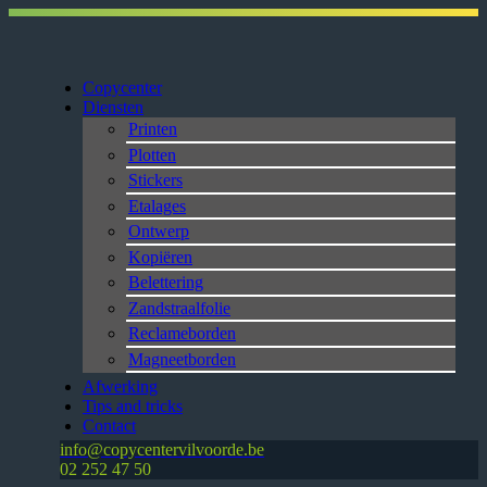
Copycenter
Diensten
Printen
Plotten
Stickers
Etalages
Ontwerp
Kopiëren
Belettering
Zandstraalfolie
Reclameborden
Magneetborden
Afwerking
Tips and tricks
Contact
info@copycentervilvoorde.be
02 252 47 50