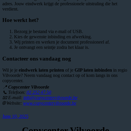
adres. Jouw eindwerk krijgt de professionele uitstraling die het
verdient.
Hoe werkt het?
Bezorg je bestand via e-mail of USB.
Kies de gewenste inbinding en afwerking.
Wij printen en werken je document professioneel af.
Je ontvangt een seintje zodra het klaar is.
Contacteer ons vandaag nog
Wil je je
eindwerk laten printen
of je
GIP laten inbinden
in regio
Vilvoorde? Neem vandaag nog contact op of kom langs in ons
copycenter.
📍
Copycenter Vilvoorde
📞 Telefoon:
02 252 47 50
📧 E-mail:
info@copycentervilvoorde.be
🌐 Website:
www.copycentervilvoorde.be
June 10, 2025
Copycenter Vilvoorde