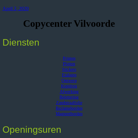
April 2, 2020
Copycenter Vilvoorde
Diensten
Printen
Plotten
Stickers
Etalages
Ontwerp
Kopiëren
Afwerking
Belettering
Zandstraalfolie
Reclameborden
Magneetborden
Openingsuren