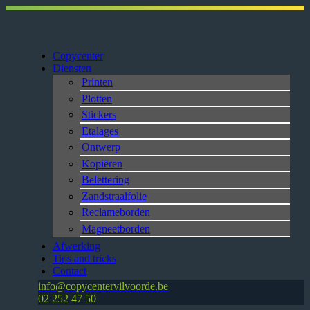
Copycenter
Diensten
Printen
Plotten
Stickers
Etalages
Ontwerp
Kopiëren
Belettering
Zandstraalfolie
Reclameborden
Magneetborden
Afwerking
Tips and tricks
Contact
info@copycentervilvoorde.be
02 252 47 50