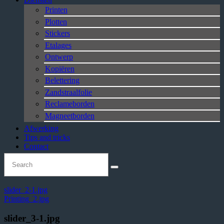
Printen
Plotten
Stickers
Etalages
Ontwerp
Kopiëren
Belettering
Zandstraalfolie
Reclameborden
Magneetborden
Afwerking
Tips and tricks
Contact
slider_2-1.jpg
Printing_2.jpg
slider_3-1.jpg